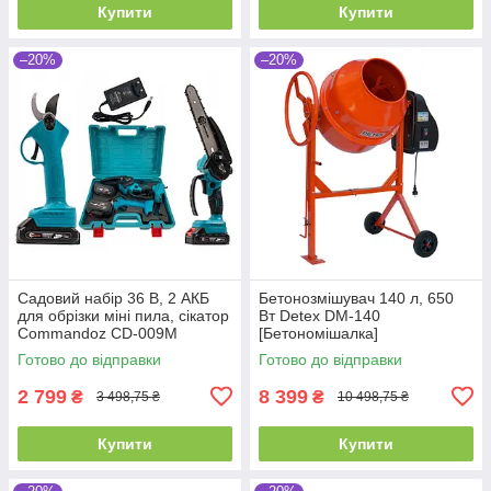
Купити
Купити
–20%
–20%
Садовий набір 36 В, 2 АКБ
Бетонозмішувач 140 л, 650
для обрізки міні пила, сікатор
Вт Detex DM-140
Commandoz CD-009M
[Бетономішалка]
Готово до відправки
Готово до відправки
2 799
8 399
₴
₴
3 498,75 ₴
10 498,75 ₴
Купити
Купити