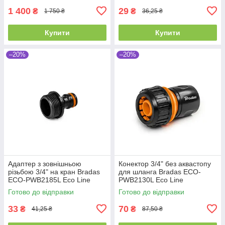
1 400
29
₴
₴
1 750 ₴
36,25 ₴
Купити
Купити
–20%
–20%
Адаптер з зовнішньою
Конектор 3/4" без аквастопу
різьбою 3/4" на кран Bradas
для шланга Bradas ECO-
ECO-PWB2185L Eco Line
PWB2130L Eco Line
Готово до відправки
Готово до відправки
33
70
₴
₴
41,25 ₴
87,50 ₴