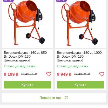
–20%
–20%
Бетонозмішувач 160 л, 850
Бетонозмішувач 180 л, 1000
Вт Detex DM-160
Вт Detex DM-180
[Бетономішалка]
[Бетономішалка]
Готово до відправки
Готово до відправки
9 199
9 949
₴
₴
11 498,75 ₴
12 436,25 ₴
Купити
Купити
Показати ще