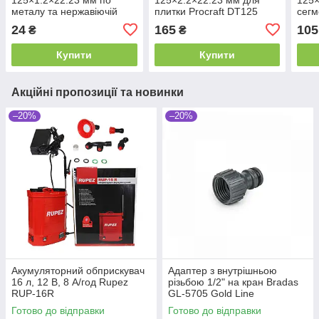
металу та нержавіючій
плитки Procraft DT125
сегм
сталі Procraft YCD125×1.2
Proc
24
165
105
₴
₴
Купити
Купити
Акційні пропозиції та новинки
–20%
–20%
Акумуляторний обприскувач
Адаптер з внутрішньою
16 л, 12 В, 8 А/год Rupez
різьбою 1/2" на кран Bradas
RUP-16R
GL-5705 Gold Line
Готово до відправки
Готово до відправки