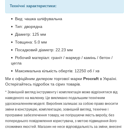
Технічні характеристики:
Вид: чашка шліфувальна
Тип: дворядна
Діаметр: 125 мм
Товщина: 5.0 мм
Посадковий діаметр: 22.23 мм
Робочий матеріал: граніт / мармур / камінь / бетон /
цегла
Максимальна кількість обертів: 12250 об / хв
Ми є офіційним дилером торгової марки
Procraft
в Україні.
Остерігайтесь підробок та сірих товарів.
* Зовнішній вигляд інструменту і комплектація може відрізнятися від
наведеного на малюнку. Це викликано подальшим технічним
удосконаленням моделі. Виробник залишає за собою право вносити
зміни в конструкцію, комплектацію, зовнішній вигляд, технічне і
програмне забезпечення товару, не погіршуючи якість виробу, без
попереднього повідомлення користувача, з метою підвищення його
споживчих якостей. Магазин не несе відповідальність за зміни, внесені