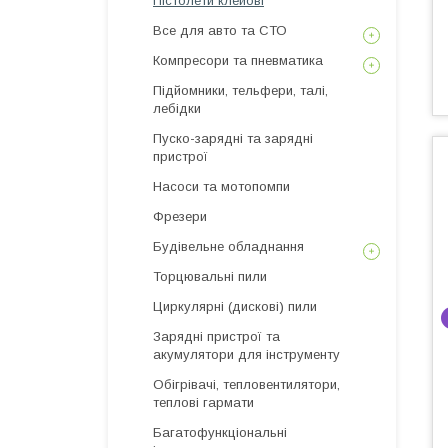
Пістолети клейові
Все для авто та СТО
Компресори та пневматика
Підйомники, тельфери, талі,
лебідки
Пуско-зарядні та зарядні
пристрої
Насоси та мотопомпи
Фрезери
Будівельне обладнання
Торцювальні пили
Циркулярні (дискові) пили
Зарядні пристрої та
акумулятори для інструменту
Обігрівачі, тепловентилятори,
теплові гармати
Багатофункціональні