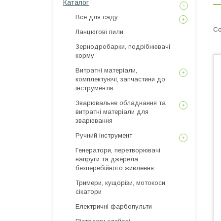
Каталог
Все для саду
Ланцюгові пили
Зернодробарки, подрібнювачі
корму
Витратні матеріали,
комплектуючі, запчастини до
інструментів
Зварювальне обладнання та
витратні матеріали для
зварювання
Ручний інструмент
Генератори, перетворювачі
напруги та джерела
безперебійного живлення
Тримери, кущорізи, мотокоси,
сікатори
Електричні фарбопульти