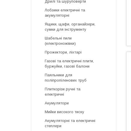
Дрилі та шуруповерти
Лобзики електричні та
акумуляторні
Ящики, щафи, органайзери,
сумки для інструменту
Шабельні пили
(електроножівки)
Прожектори, ліхтарі
Газові та електричні плити,
буржуйки, газові балони
Паяльники для
поліпропіленових труб
Плиткорізи ручні та
електричні
Акумулятори
Мийки високого тиску
Акумуляторні та електричні
степлери