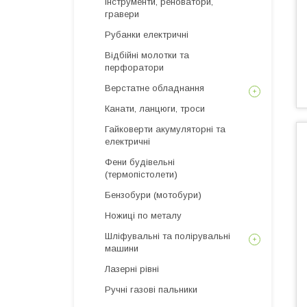
інструменти, реноватори,
гравери
Рубанки електричні
Відбійні молотки та
перфоратори
Верстатне обладнання
Канати, ланцюги, троси
Гайковерти акумуляторні та
електричні
Фени будівельні
(термопістолети)
Бензобури (мотобури)
Ножиці по металу
Шліфувальні та полірувальні
машини
Лазерні рівні
Ручні газові пальники