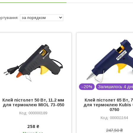
–20%
Залишилось 4 дн
Клей пістолет 50 Вт, 11.2 мм
Клей пістолет 65 Вт, 
для термоклею MIOL 73-050
для термоклею Kubis 
0760
000000189
000011164
258 ₴
247,50 ₴