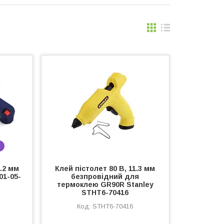
і
7.2 мм
Клей пістолет 80 В, 11.3 мм
01-05-
безпровідний для
термоклею GR90R Stanley
STHT6-70416
STHT6-70416