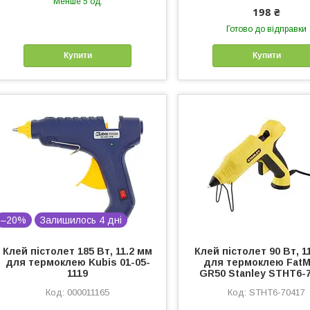
Менше 5 од.
198 ₴
Готово до відправки
Купити
Купити
–20%
Залишилось 4 дні
Клей пістолет 185 Вт, 11.2 мм
Клей пістолет 90 Вт, 1
для термоклею Kubis 01-05-
для термоклею Fat
1119
GR50 Stanley STHT6-
000011165
STHT6-70417