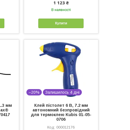
1 123 ₴
В наявності
Купити
–20%
Залишилось 4 дні
1.3 мм
Клей пістолет 6 В, 7.2 мм
Max®
автономний безпровідний
70417
для термоклею Kubis 01-05-
0706
000012176