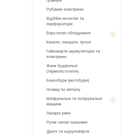
гравери
Рубанки електричні
Відбійні молотки та
перфоратори
Верстатне обладнання
Канати, ланцюги, троси
Гайковерти акумуляторні та
електричні
Фени будівельні
(термопістолети)
Бензобури (мотобури)
Ножиці по металу
Шліфувальні та полірувальні
машини
Лазерні рівні
Ручні газові пальники
Дрилі та шуруповерти