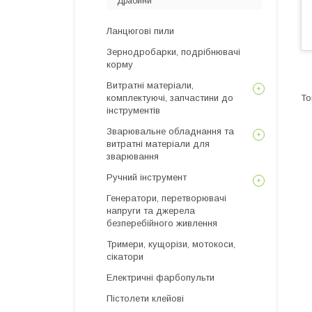
Драбини
Ланцюгові пили
Зернодробарки, подрібнювачі
корму
Витратні матеріали,
комплектуючі, запчастини до
інструментів
Зварювальне обладнання та
витратні матеріали для
зварювання
Ручний інструмент
Генератори, перетворювачі
напруги та джерела
безперебійного живлення
Тримери, кущорізи, мотокоси,
сікатори
Електричні фарбопульти
Пістолети клейові