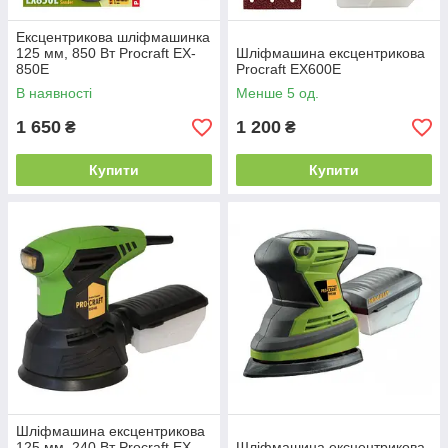
Ексцентрикова шліфмашинка
125 мм, 850 Вт Procraft EX-
Шліфмашина ексцентрикова
850E
Procraft EX600E
В наявності
Менше 5 од.
1 650
1 200
₴
₴
Купити
Купити
Шліфмашина ексцентрикова
125 мм, 240 Вт Procraft EX-
Шліфмашина ексцентрикова