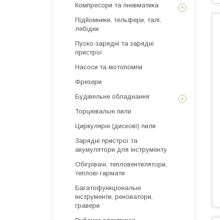
Компресори та пневматика
Підйомники, тельфери, талі,
лебідки
Пуско-зарядні та зарядні
пристрої
Насоси та мотопомпи
Фрезери
Будівельне обладнання
Торцювальні пили
Циркулярні (дискові) пили
Зарядні пристрої та
акумулятори для інструменту
Обігрівачі, тепловентилятори,
теплові гармати
Багатофункціональні
інструменти, реноватори,
гравери