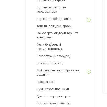
Рубанки електричні
Відбійні молотки та
перфоратори
Верстатне обладнання
Канати, ланцюги, троси
Гайковерти акумуляторні та
електричні
Фени будівельні
(термопістолети)
Бензобури (мотобури)
Ножиці по металу
Шліфувальні та полірувальні
машини
Лазерні рівні
Ручні газові пальники
Дрилі та шуруповерти
Лобзики електричні та