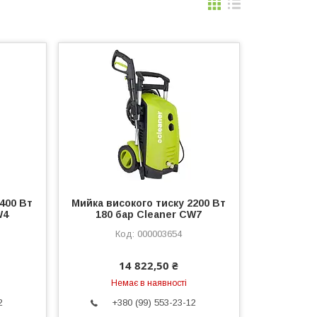
400 Вт
Мийка високого тиску 2200 Вт
W4
180 бар Cleaner CW7
000003654
14 822,50 ₴
Немає в наявності
2
+380 (99) 553-23-12