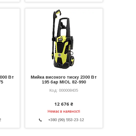
000 Вт
Мийка високого тиску 2300 Вт
75
195 бар MIOL 82-990
000008435
12 676 ₴
Немає в наявності
2
+380 (99) 553-23-12