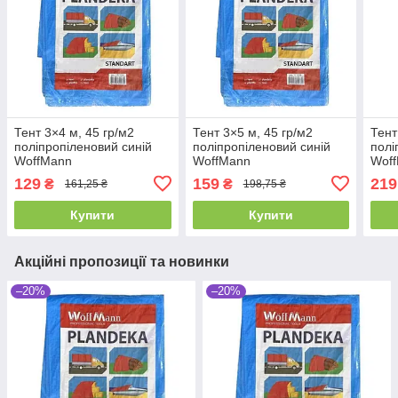
Тент 3×4 м, 45 гр/м2
Тент 3×5 м, 45 гр/м2
Тент
поліпропіленовий синій
поліпропіленовий синій
полі
WoffMann
WoffMann
Wof
129
159
219
₴
₴
161,25 ₴
198,75 ₴
Купити
Купити
Акційні пропозиції та новинки
–20%
–20%