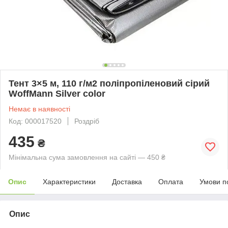
Тент 3×5 м, 110 г/м2 поліпропіленовий сірий
WoffMann Silver color
Немає в наявності
Код: 000017520
Роздріб
435
₴
Мінімальна сума замовлення на сайті — 450 ₴
Опис
Характеристики
Доставка
Оплата
Умови п
Опис