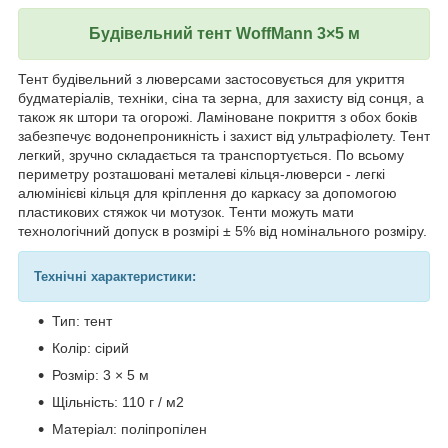
Будівельний тент WoffMann 3×5 м
Тент будівельний з люверсами застосовується для укриття
будматеріалів, техніки, сіна та зерна, для захисту від сонця, а
також як штори та огорожі. Ламіноване покриття з обох боків
забезпечує водонепроникність і захист від ультрафіолету. Тент
легкий, зручно складається та транспортується. По всьому
периметру розташовані металеві кільця-люверси - легкі
алюмінієві кільця для кріплення до каркасу за допомогою
пластикових стяжок чи мотузок. Тенти можуть мати
технологічний допуск в розмірі ± 5% від номінального розміру.
Технічні характеристики:
Тип: тент
Колір: сірий
Розмір: 3 × 5 м
Щільність: 110 г / м2
Матеріал: поліпропілен