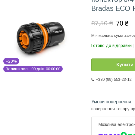
Bradas ECO-
70 ₴
87,50 ₴
Мінімальна сума замов
Готово до відправки
–20%
Купити
Залишилось
0
0
днів
0
0
0
0
0
0
+380 (99) 553-23-12
повернення товару п