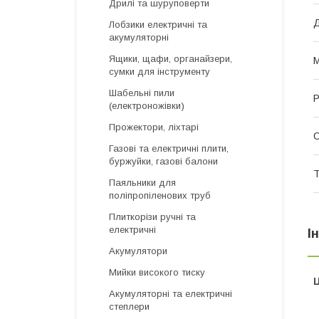
Дрилі та шуруповерти
Д
Лобзики електричні та
акумуляторні
Ящики, щафи, органайзери,
М
сумки для інструменту
Шабельні пили
Р
(електроножівки)
Прожектори, ліхтарі
Газові та електричні плити,
буржуйки, газові балони
Т
Паяльники для
поліпропіленових труб
Плиткорізи ручні та
електричні
І
Акумулятори
Мийки високого тиску
Ц
Акумуляторні та електричні
степлери