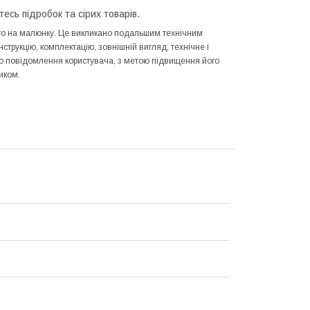
тесь підробок та сірих товарів.
ного на малюнку. Це викликано подальшим технічним
трукцію, комплектацію, зовнішній вигляд, технічне і
го повідомлення користувача, з метою підвищення його
иком.