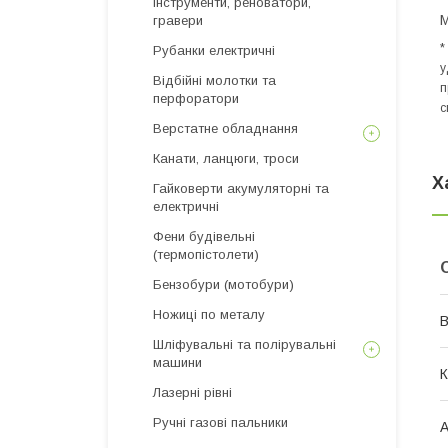
інструменти, реноватори,
М
гравери
*
Рубанки електричні
у
Відбійні молотки та
п
перфоратори
с
Верстатне обладнання
Канати, ланцюги, троси
Х
Гайковерти акумуляторні та
електричні
Фени будівельні
(термопістолети)
Бензобури (мотобури)
Ножиці по металу
В
Шліфувальні та полірувальні
машини
К
Лазерні рівні
Ручні газові пальники
А