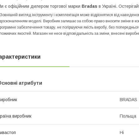
и є офіційним дилером торгової марки
Bradas
в Україні. Остерігай
 Зовнішній вигляд інструменту і комплектація може відрізнятися від наведе
досконаленням моделі. Виробник залишає за собою право вносити зміни в конс
рограмне забезпечення товару, не погіршуючи якість виробу, без попередньо
поживчих якостей. Магазин не несе відповідальність за зміни, внесені виробн
арактеристики
Основні атрибути
иробник
BRADAS
раїна виробник
Польща
квастоп
Ні