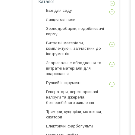
Каталог
Все для саду
Ланцюгові пили
Зернодробарки, подрібнювачі
корму
Витратні матеріали,
комплектуючі, запчастини до
інструментів
Зварювальне обладнання та
витратні матеріали для
зварювання
Ручний інструмент
Генератори, перетворювачі
напруги та джерела
безперебійного живлення
Тримери, кущорізи, мотокоси,
сікатори
Електричні фарбопульти