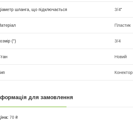
іаметр шланга, що підключається
3/4"
атеріал
Пластик
озмір (")
3/4
Стан
Новий
ип
Конектор
нформація для замовлення
іна:
70 ₴