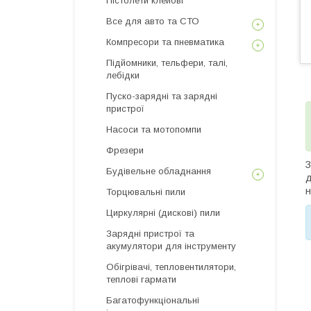
Пістолети клейові
Все для авто та СТО
Компресори та пневматика
Підйомники, тельфери, талі,
лебідки
Пуско-зарядні та зарядні
пристрої
Насоси та мотопомпи
Фрезери
З
Будівельне обладнання
д
н
Торцювальні пили
Циркулярні (дискові) пили
Зарядні пристрої та
акумулятори для інструменту
Обігрівачі, тепловентилятори,
теплові гармати
Багатофункціональні