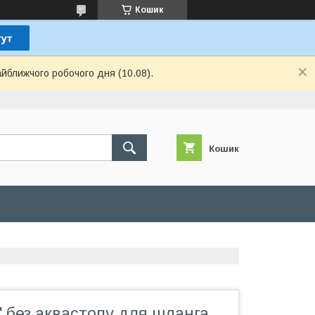
Кошик
айближчого робочого дня (10.08).
Кошик
" без аквастопу для шланга