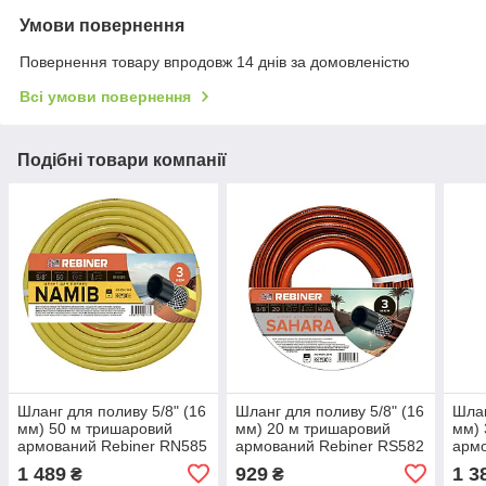
Умови повернення
Повернення товару впродовж 14 днів за домовленістю
Всі умови повернення
Подібні товари компанії
Шланг для поливу 5/8" (16
Шланг для поливу 5/8" (16
Шлан
мм) 50 м тришаровий
мм) 20 м тришаровий
мм) 
армований Rebiner RN585
армований Rebiner RS582
армо
1 489
929
1 3
₴
₴