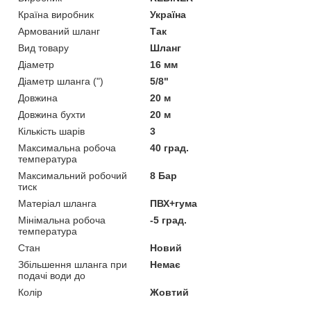
Країна виробник
Україна
Армований шланг
Так
Вид товару
Шланг
Діаметр
16 мм
Діаметр шланга (")
5/8"
Довжина
20 м
Довжина бухти
20 м
Кількість шарів
3
Максимальна робоча
40 град.
температура
Максимальний робочий
8 Бар
тиск
Матеріал шланга
ПВХ+гума
Мінімальна робоча
-5 град.
температура
Стан
Новий
Збільшення шланга при
Немає
подачі води до
Колір
Жовтий