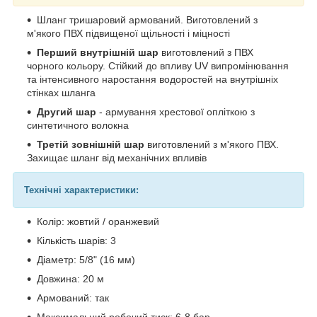
Шланг тришаровий армований. Виготовлений з
м'якого ПВХ підвищеної щільності і міцності
Перший внутрішній шар
виготовлений з ПВХ
чорного кольору. Стійкий до впливу UV випромінювання
та інтенсивного наростання водоростей на внутрішніх
стінках шланга
Другий шар
- армування хрестової опліткою з
синтетичного волокна
Третій зовнішній шар
виготовлений з м'якого ПВХ.
Захищає шланг від механічних впливів
Технічні характеристики:
Колір: жовтий / оранжевий
Кількість шарів: 3
Діаметр: 5/8" (16 мм)
Довжина: 20 м
Армований: так
Максимальний робочий тиск: 6-8 бар