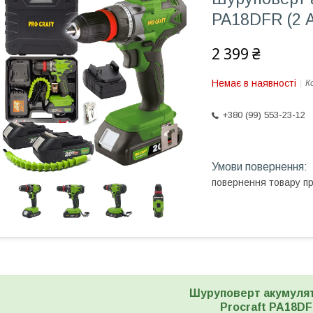
PA18DFR (2 А
2 399 ₴
Немає в наявності
К
+380 (99) 553-23-12
повернення товару п
Шуруповерт акумуля
Procraft PA18D