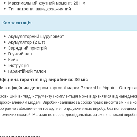
Максимальний крутний момент: 28 Нм
Тип патрона: швидкозажимний
Комплектація:
Акумуляторний шуруповерт
Акумулятор (2 шт)
Зарядний пристрій
Гнучкий вал
Кейс
Інструкція
Гарантійний талон
фіційна гарантія від виробника: 36 міс
и є офіційним дилером торгової марки
Procraft
в Україні. Остеріга
 Зовнішній вигляд інструменту і комплектація може відрізнятися від наведе
досконаленням моделі. Виробник залишає за собою право вносити зміни в конс
рограмне забезпечення товару, не погіршуючи якість виробу, без попередньо
поживчих якостей. Магазин не несе відповідальність за зміни, внесені виробн