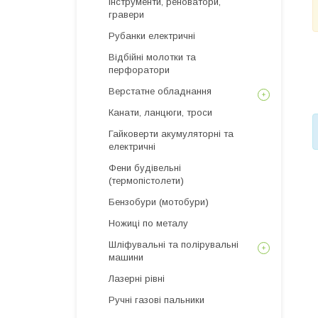
інструменти, реноватори,
гравери
Рубанки електричні
Відбійні молотки та
перфоратори
Верстатне обладнання
Канати, ланцюги, троси
Гайковерти акумуляторні та
електричні
Фени будівельні
(термопістолети)
Бензобури (мотобури)
Ножиці по металу
Шліфувальні та полірувальні
машини
Лазерні рівні
Ручні газові пальники