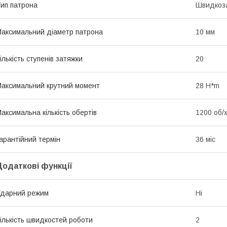
ип патрона
Швидкоз
аксимальний діаметр патрона
10 мм
ількість ступенів затяжки
20
аксимальний крутний момент
28 H*m
аксимальна кількість обертів
1200 об/
арантійний термін
36 міс
Додаткові функції
дарний режим
Ні
ількість швидкостей роботи
2