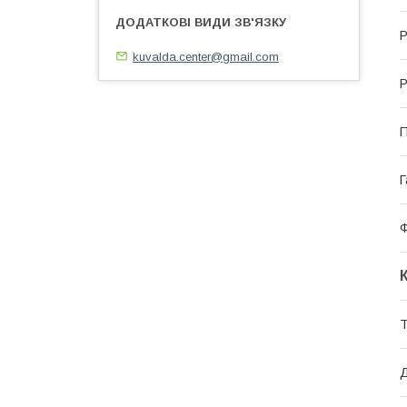
Р
kuvalda.center@gmail.com
Р
П
Г
Ф
Т
Д