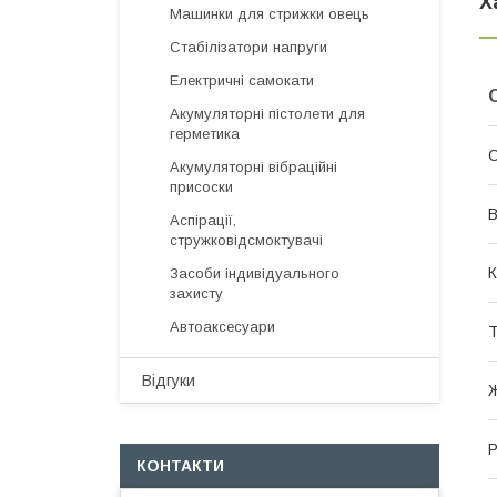
Х
Машинки для стрижки овець
Стабілізатори напруги
Електричні самокати
Акумуляторні пістолети для
герметика
Акумуляторні вібраційні
присоски
В
Аспірації,
стружковідсмоктувачі
К
Засоби індивідуального
захисту
Автоаксесуари
Т
Відгуки
Р
КОНТАКТИ