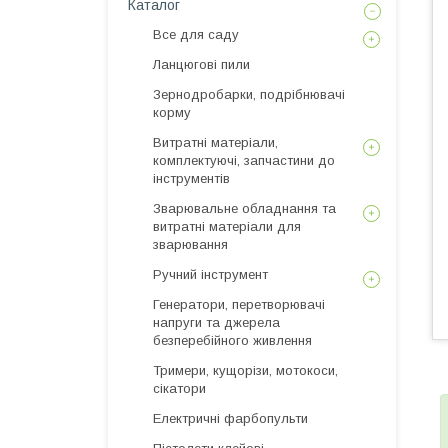
Каталог
Все для саду
Ланцюгові пили
Зернодробарки, подрібнювачі
корму
Витратні матеріали,
комплектуючі, запчастини до
інструментів
Зварювальне обладнання та
витратні матеріали для
зварювання
Ручний інструмент
Генератори, перетворювачі
напруги та джерела
безперебійного живлення
Тримери, кущорізи, мотокоси,
сікатори
Електричні фарбопульти