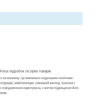
йтесь підробок та сірих товарів.
ного на малюнку. Це викликано подальшим технічним
трукцію, комплектацію, зовнішній вигляд, технічне і
го повідомлення користувача, з метою підвищення його
иком.