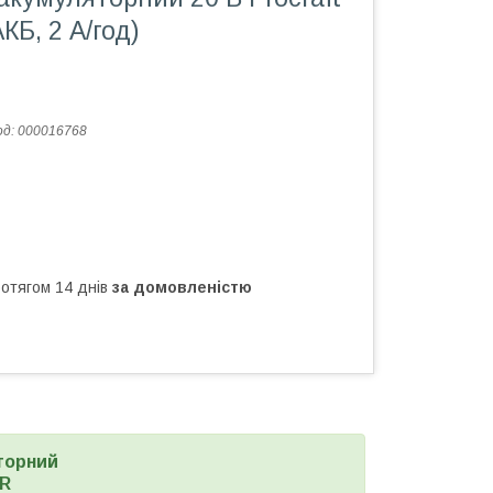
КБ, 2 А/год)
од:
000016768
ротягом 14 днів
за домовленістю
торний
FR