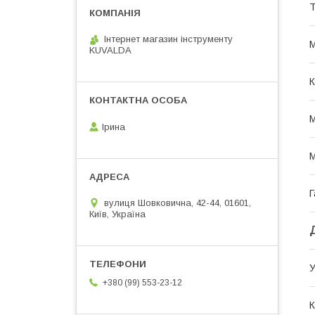
Т
Інтернет магазин інструменту
М
KUVALDA
К
М
Ірина
М
Г
вулиця Шовковична, 42-44, 01601,
Київ, Україна
У
+380 (99) 553-23-12
К