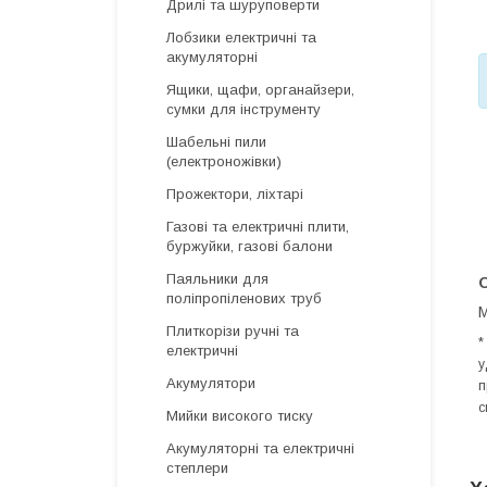
Дрилі та шуруповерти
Лобзики електричні та
акумуляторні
Ящики, щафи, органайзери,
сумки для інструменту
Шабельні пили
(електроножівки)
Прожектори, ліхтарі
Газові та електричні плити,
буржуйки, газові балони
Паяльники для
О
поліпропіленових труб
М
Плиткорізи ручні та
*
електричні
у
Акумулятори
п
с
Мийки високого тиску
Акумуляторні та електричні
степлери