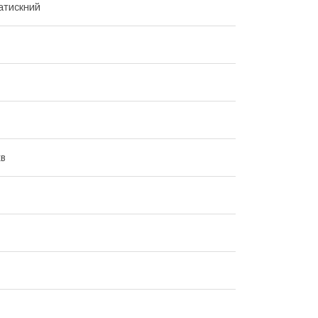
атискний
хв