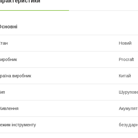
арактеристики
Основні
Стан
Новий
иробник
Procraft
раїна виробник
Китай
ип
Шурупов
Живлення
Акумулят
ежим інструменту
безудар