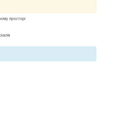
ному просторі
іалів