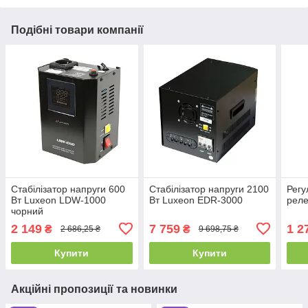
Подібні товари компанії
Стабілізатор напруги 600
Стабілізатор напруги 2100
Регу
Вт Luxeon LDW-1000
Вт Luxeon EDR-3000
реле
чорний
2 149
7 759
1 2
₴
₴
2 686,25 ₴
9 698,75 ₴
Купити
Купити
Акційні пропозиції та новинки