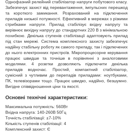
Однофазний релейний стабілізатор напруги побутового класу.
Забезпечує захист від перевантаження, імпульсних перешкод
та короткого замикання. Розрахований на підключення
приладів низької потужності. Ефективний в мережах з різкими
стрибками напруги. Прилад стабілізує вхідну напругу та
вирівнює вихідну напругу до стандартних 220 В з мінімальною
похибкою. Декілька ступенів стабілізації адаптовують прилад
під стан мережі. Система комплексного захисту забезпечує
надійну стабільну роботу як самого приладу, так і підключених
до нього електронних пристроїв. Мікропроцесорне керування
працює швидше та точніше в порівнянні з аналоговими
моделями. 4 розетки дозволяють підключити декілька
приладів водночас. Простий, компактний стабілізатор,
сумісний з чутливим до перепадів приладами: ноутбуками,
ПК, телевізорами тощо. Працює швидко, надійно, безшумно.
Вигідне співвідношення ціни та якості.
Основні технічні характеристики:
Максимальна потужність: 560Вт
Вхідна напруга: 140-260В 50Гц
Точність стабілізації: ±7-10%
Кількість ступенів стабілізації: 4
Комплексний захист: Є