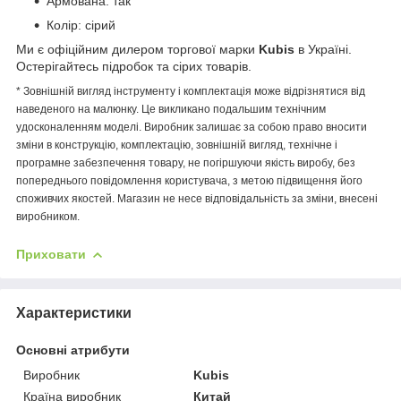
Армована: так
Колір: сірий
Ми є офіційним дилером торгової марки
Kubis
в Україні.
Остерігайтесь підробок та сірих товарів.
* Зовнішній вигляд інструменту і комплектація може відрізнятися від
наведеного на малюнку. Це викликано подальшим технічним
удосконаленням моделі. Виробник залишає за собою право вносити
зміни в конструкцію, комплектацію, зовнішній вигляд, технічне і
програмне забезпечення товару, не погіршуючи якість виробу, без
попереднього повідомлення користувача, з метою підвищення його
споживчих якостей. Магазин не несе відповідальність за зміни, внесені
виробником.
Приховати
Характеристики
Основні атрибути
Виробник
Kubis
Країна виробник
Китай