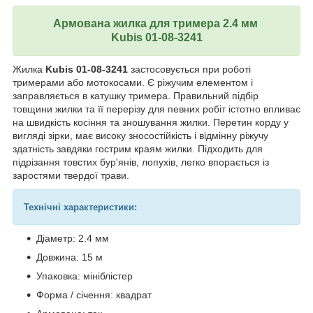
Армована жилка для тримера 2.4 мм
Kubis 01-08-3241
Жилка
Kubis 01-08-3241
застосовується при роботі
тримерами або мотокосами. Є ріжучим елементом і
заправляється в катушку тримера. Правильний підбір
товщини жилки та її перерізу для певних робіт істотно впливає
на швидкість косіння та зношування жилки. Перетин корду у
вигляді зірки, має високу зносостійкість і відмінну ріжучу
здатність завдяки гострим краям жилки. Підходить для
підрізання товстих бур'янів, лопухів, легко впорається із
заростями твердої трави.
Технічні характеристики:
Діаметр: 2.4 мм
Довжина: 15 м
Упаковка: мініблістер
Форма / січення: квадрат