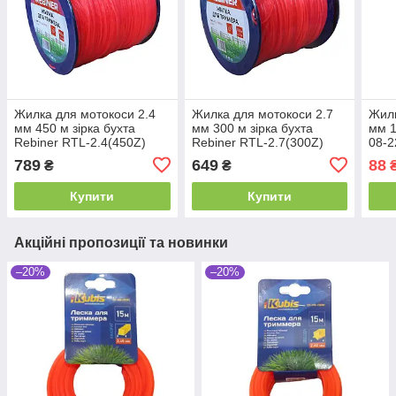
Жилка для мотокоси 2.4
Жилка для мотокоси 2.7
Жилк
мм 450 м зірка бухта
мм 300 м зірка бухта
мм 1
Rebiner RTL-2.4(450Z)
Rebiner RTL-2.7(300Z)
08-2
789
649
88
₴
₴
Купити
Купити
Акційні пропозиції та новинки
–20%
–20%