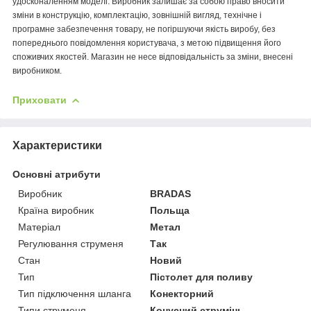
удосконаленням моделі. Виробник залишає за собою право вносити
зміни в конструкцію, комплектацію, зовнішній вигляд, технічне і
програмне забезпечення товару, не погіршуючи якість виробу, без
попереднього повідомлення користувача, з метою підвищення його
споживчих якостей. Магазин не несе відповідальність за зміни, внесені
виробником.
Приховати
Характеристики
Основні атрибути
Виробник
BRADAS
Країна виробник
Польща
Матеріал
Метал
Регулювання струменя
Так
Стан
Новий
Тип
Пістолет для поливу
Тип підключення шланга
Конекторний
Типи струменя
Конусний струмінь,