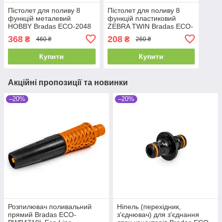
Пістолет для поливу 8
Пістолет для поливу 8
функцій металевий
функцій пластиковий
HOBBY Bradas ECO-2048
ZEBRA TWIN Bradas ECO-
Black Line
7203T Black Line
368
208
₴
₴
460 ₴
260 ₴
Купити
Купити
Акційні пропозиції та новинки
–20%
–20%
Розпилювач поливальний
Ніпель (перехідник,
прямий Bradas ECO-
з'єднювач) для з'єднання