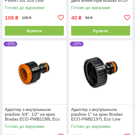
PWB4710L Eco Line
двох конекторів Bradas ECO-
PWB2200L Eco Line
Готово до відправки
Готово до відправки
108
40
₴
₴
135 ₴
50 ₴
Купити
Купити
–20%
–20%
Адаптер з внутрішньою
Адаптер з внутрішньою
різьбою 3/4", 1/2" на кран
різьбою 1" на кран Bradas
Bradas ECO-PWB2198L Eco
ECO-PWB2197L Eco Line
Line
Готово до відправки
Готово до відправки