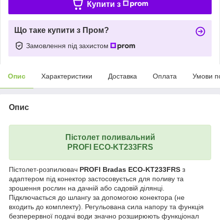
Купити з
Що таке купити з Пром?
Замовлення під захистом
Опис
Характеристики
Доставка
Оплата
Умови п
Опис
Пістолет поливальний
PROFI ECO-KT233FRS
Пістолет-розпилювач
PROFI Bradas ECO-KT233FRS
з
адаптером під конектор застосовується для поливу та
зрошення рослин на дачній або садовій ділянці.
Підключається до шлангу за допомогою конектора (не
входить до комплекту). Регульована сила напору та функція
безперервної подачі води значно розширюють функціонал