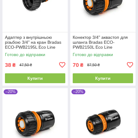
Адаптер з внутрішньою
Конектор 3/4" аквастоп для
різьбою 3/4" на кран Bradas
шланга Bradas ECO-
ECO-PWB2195L Eco Line
PWB2150L Eco Line
Готово до відправки
Готово до відправки
38
70
₴
₴
47,50 ₴
87,50 ₴
Купити
Купити
–20%
–20%