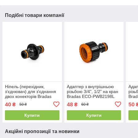
Подібні товари компанії
Ніпель (перехідник,
Адаптер з внутрішньою
Адап
з'єднювач) для з'єднання
різьбою 3/4", 1/2" на кран
різь
двох конекторів Bradas
Bradas ECO-PWB2198L
Bra
ECO-PWB2200L Eco Line
Eco Line
Line
40
48
50
₴
₴
50 ₴
60 ₴
Купити
Купити
Акційні пропозиції та новинки