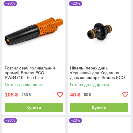
–20%
–20%
Розпилювач поливальний
Ніпель (перехідник,
прямий Bradas ECO-
з'єднювач) для з'єднання
PWB4710L Eco Line
двох конекторів Bradas ECO-
PWB2200L Eco Line
Готово до відправки
Готово до відправки
108
40
₴
₴
135 ₴
50 ₴
Купити
Купити
–20%
–20%