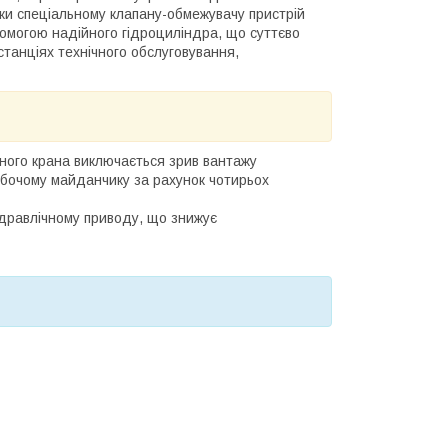
яки спеціальному клапану-обмежувачу пристрій
омогою надійного гідроциліндра, що суттєво
станціях технічного обслуговування,
чного крана виключається зрив вантажу
обочому майданчику за рахунок чотирьох
ідравлічному приводу, що знижує