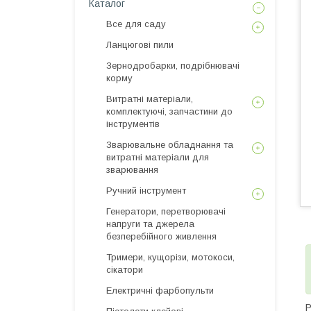
Каталог
Все для саду
Ланцюгові пили
Зернодробарки, подрібнювачі
корму
Витратні матеріали,
комплектуючі, запчастини до
інструментів
Зварювальне обладнання та
витратні матеріали для
зварювання
Ручний інструмент
Генератори, перетворювачі
напруги та джерела
безперебійного живлення
Тримери, кущорізи, мотокоси,
сікатори
Електричні фарбопульти
Р