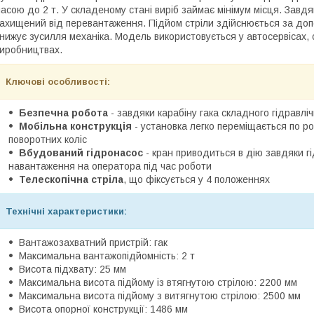
асою до 2 т. У складеному стані виріб займає мінімум місця. Завд
ахищений від перевантаження. Підйом стріли здійснюється за доп
нижує зусилля механіка. Модель використовується у автосервісах, 
иробництвах.
Ключові особливості:
Безпечна робота
- завдяки карабіну гака складного гідравлі
Мобільна конструкція
- установка легко переміщається по р
поворотних коліс
Вбудований гідронасос
- кран приводиться в дію завдяки г
навантаження на оператора під час роботи
Телескопічна стріла
, що фіксується у 4 положеннях
Технічні характеристики:
Вантажозахватний пристрій: гак
Максимальна вантажопідйомність: 2 т
Висота підхвату: 25 мм
Максимальна висота підйому із втягнутою стрілою: 2200 мм
Максимальна висота підйому з витягнутою стрілою: 2500 мм
Висота опорної конструкції: 1486 мм