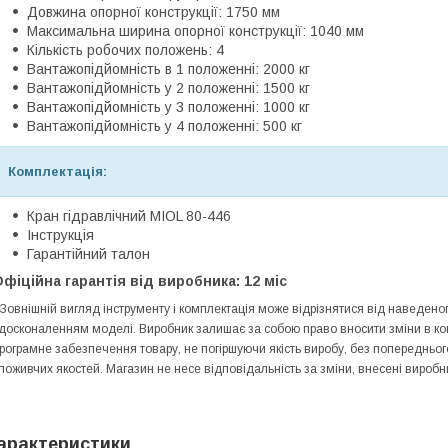
Довжина опорної конструкції: 1750 мм
Максимальна ширина опорної конструкції: 1040 мм
Кількість робочих положень: 4
Вантажопідйомність в 1 положенні: 2000 кг
Вантажопідйомність у 2 положенні: 1500 кг
Вантажопідйомність у 3 положенні: 1000 кг
Вантажопідйомність у 4 положенні: 500 кг
Комплектація:
Кран гідравлічний MIOL 80-446
Інструкція
Гарантійний талон
фіційна гарантія від виробника: 12 міс
 Зовнішній вигляд інструменту і комплектація може відрізнятися від наведе
досконаленням моделі. Виробник залишає за собою право вносити зміни в конс
рограмне забезпечення товару, не погіршуючи якість виробу, без попередньо
поживчих якостей. Магазин не несе відповідальність за зміни, внесені виробн
арактеристики