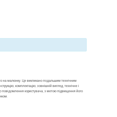
ного на малюнку. Це викликано подальшим технічним
трукцію, комплектацію, зовнішній вигляд, технічне і
го повідомлення користувача, з метою підвищення його
иком.