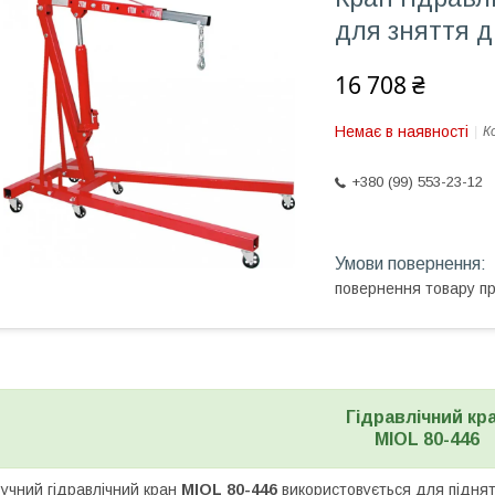
для зняття 
16 708 ₴
Немає в наявності
К
+380 (99) 553-23-12
повернення товару п
Гідравлічний кр
MIOL 80-446
учний гідравлічний кран
MIOL 80-446
використовується для підня