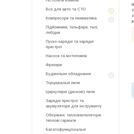
Пістолети клейові
м
Все для авто та СТО
з
з
Компресори та пневматика
в
Підйомники, тельфери, талі,
лебідки
Пуско-зарядні та зарядні
пристрої
Насоси та мотопомпи
Фрезери
Будівельне обладнання
Торцювальні пили
Циркулярні (дискові) пили
Зарядні пристрої та
акумулятори для інструменту
Обігрівачі, тепловентилятори,
теплові гармати
Багатофункціональні