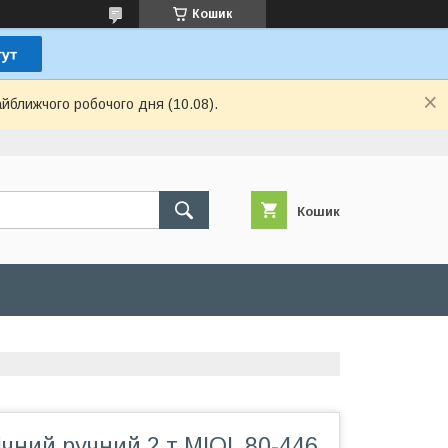
Кошик
айближчого робочого дня (10.08).
Кошик
ічний ручний 2 т MIOL 80-446