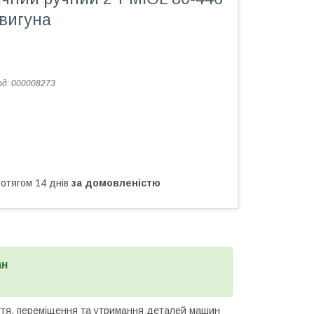
двигуна
од:
000008273
ротягом 14 днів
за домовленістю
ан
ття, переміщення та утримання деталей машин