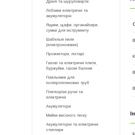
Дрилі та шуруповерти
Лобзики електричні та
акумуляторні
Ящики, щафи, органайзери,
сумки для інструменту
Шабельні пили
В
(електроножівки)
Прожектори, ліхтарі
К
Газові та електричні плити,
буржуйки, газові балони
В
Паяльники для
поліпропіленових труб
В
Плиткорізи ручні та
електричні
Акумулятори
І
Мийки високого тиску
Акумуляторні та електричні
степлери
Ц