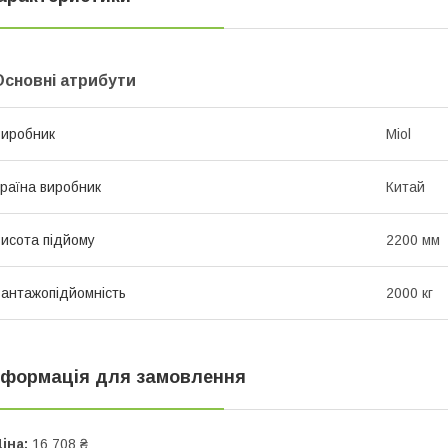
Основні атрибути
иробник
Miol
раїна виробник
Китай
исота підйому
2200 мм
антажопідйомність
2000 кг
нформація для замовлення
іна:
16 708 ₴