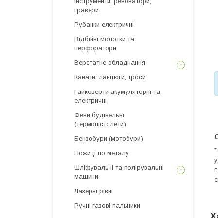
інструменти, реноватори,
гравери
Рубанки електричні
Відбійні молотки та
перфоратори
Верстатне обладнання
Канати, ланцюги, троси
Гайковерти акумуляторні та
електричні
Фени будівельні
(термопістолети)
О
Бензобури (мотобури)
*
Ножиці по металу
у
Шліфувальні та полірувальні
п
машини
с
Лазерні рівні
Ручні газові пальники
Х