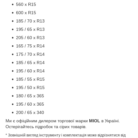
560 х R15
600 х R15
185 / 70 х R13
195 / 65 х R13
205 / 60 х R13
165 / 75 х R14
175 / 70 х R14
185 / 65 х R14
195 / 60 х R14
185 / 55 х R15
195 / 50 х R15
180 / 65 х 365
195 / 60 х 365
200 / 65 х 340
Ми є офіційним дилером торгової марки
MIOL
в Україні.
Остерігайтесь підробок та сірих товарів.
* Зовнішній вигляд інструменту і комплектація може відрізнятися від