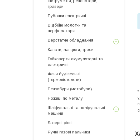
інструменти, реноватори,
гравери
Рубанки електричні
Відбійні молотки та
перфоратори
Верстатне обладнання
Канати, ланцюги, троси
Гайковерти акумуляторні та
електричні
Фени будівельні
(термопістолети)
Бензобури (мотобури)
*
у
Ножиці по металу
п
Шліфувальні та полірувальні
с
машини
Лазерні рівні
Ручні газові пальники
Х