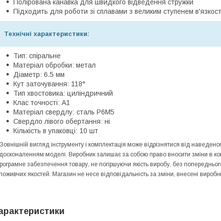
Полірована канавка для швидкого відведення стружки
Підходить для роботи зі сплавами з великим ступенем в'язкос
Технічні характеристики:
Тип: спіральне
Матеріал обробки: метал
Діаметр: 6.5 мм
Кут заточування: 118°
Тип хвостовика: циліндричний
Клас точності: А1
Матеріал свердлу: сталь P6M5
Свердло лівого обертання: ні
Кількість в упаковці: 10 шт
 Зовнішній вигляд інструменту і комплектація може відрізнятися від наведе
досконаленням моделі. Виробник залишає за собою право вносити зміни в конс
рограмне забезпечення товару, не погіршуючи якість виробу, без попередньо
поживчих якостей. Магазин не несе відповідальність за зміни, внесені виробн
арактеристики