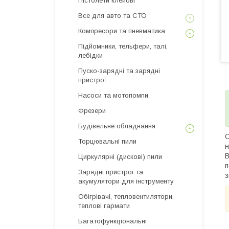
Пістолети клейові
Все для авто та СТО
Компресори та пневматика
Підйомники, тельфери, талі,
лебідки
Пуско-зарядні та зарядні
пристрої
Насоси та мотопомпи
Фрезери
Будівельне обладнання
Торцювальні пили
н
В
Циркулярні (дискові) пили
п
Зарядні пристрої та
з
акумулятори для інструменту
Обігрівачі, тепловентилятори,
теплові гармати
Багатофункціональні