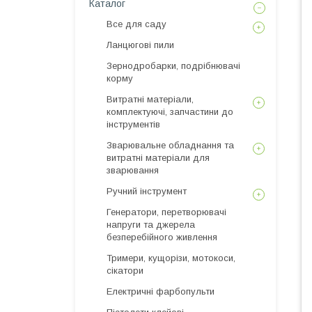
Каталог
Все для саду
Ланцюгові пили
Зернодробарки, подрібнювачі
корму
Витратні матеріали,
комплектуючі, запчастини до
інструментів
Зварювальне обладнання та
витратні матеріали для
зварювання
Ручний інструмент
Генератори, перетворювачі
напруги та джерела
безперебійного живлення
Тримери, кущорізи, мотокоси,
сікатори
Електричні фарбопульти