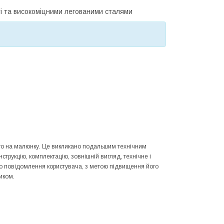
ті та високоміцними легованими сталями
ного на малюнку. Це викликано подальшим технічним
трукцію, комплектацію, зовнішній вигляд, технічне і
го повідомлення користувача, з метою підвищення його
иком.