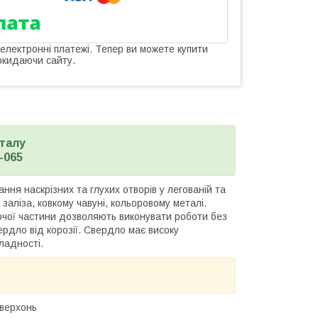
 електронні платежі. Тепер ви можете купити
окидаючи сайту.
еталу
-065
ня наскрізних та глухих отворів у легованій та
 заліза, ковкому чавуні, кольоровому металі.
очої частини дозволяють виконувати роботи без
рдло від корозії. Свердло має високу
ладності.
оверхонь