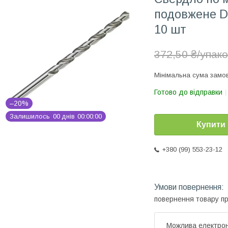
подовжене D
10 шт
372,50 ₴/упак
Мінімальна сума замов
Готово до відправки
–20%
Залишилось
0
0
днів
0
0
0
0
0
0
Купити
+380 (99) 553-23-12
повернення товару п