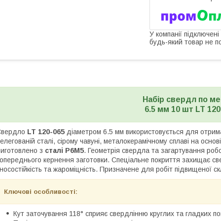
У компанії підключені
будь-який товар не п
Набір свердл по м
6.5 мм 10 шт LT 120
Свердло
LT 120-065
діаметром 6.5 мм використовується для отриман
елегованій сталі, сірому чавуні, металокерамічному сплаві на основі
иготовлено з
сталі P6M5
. Геометрія свердла та загартування роб
опереднього кернення заготовки. Спеціальне покриття захищає све
носостійкість та жароміцність. Призначене для робіт підвищеної ск
Ключові особливості:
Кут заточування 118° сприяє свердлінню круглих та гладких п