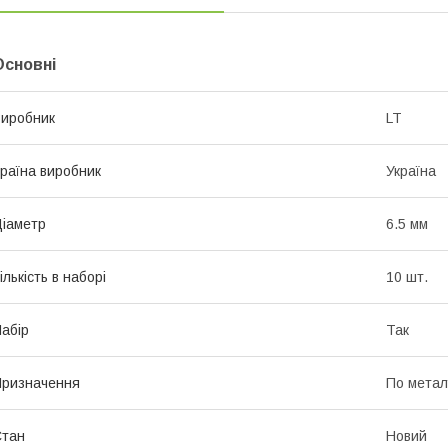
Основні
иробник
LT
раїна виробник
Україна
іаметр
6.5 мм
ількість в наборі
10 шт.
абір
Так
ризначення
По метал
Стан
Новий