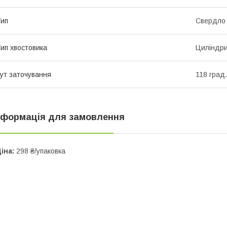
ип
Свердло
ип хвостовика
Циліндр
ут заточування
118 град.
нформація для замовлення
іна:
298 ₴/упаковка