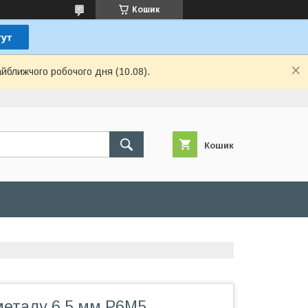
Кошик
айближчого робочого дня (10.08).
Кошик
металу 6.5 мм P6M5