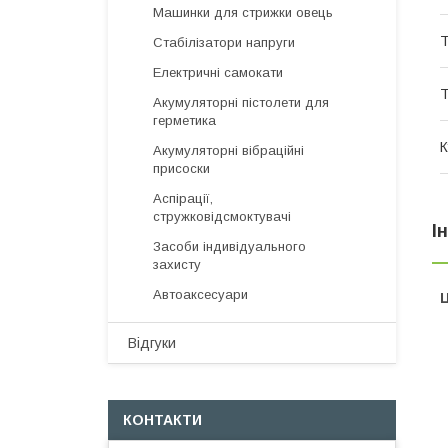
Машинки для стрижки овець
Т
Стабілізатори напруги
Електричні самокати
Т
Акумуляторні пістолети для
герметика
К
Акумуляторні вібраційні
присоски
Аспірації,
стружковідсмоктувачі
І
Засоби індивідуального
захисту
Автоаксесуари
Ц
Відгуки
КОНТАКТИ