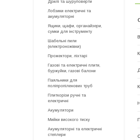
Дрилі та шуруповерти
Лобзики електричні та
акумуляторні
Ящики, щафи, органайзери,
сумки для інструменту
В
Шабельні пили
(електроножівки)
К
Прожектори, ліхтарі
Газові та електричні плити,
Д
буржуйки, газові балони
Паяльники для
поліпропіленових труб
К
Плиткорізи ручні та
електричні
Н
Акумулятори
П
Мийки високого тиску
Акумуляторні та електричні
степлери