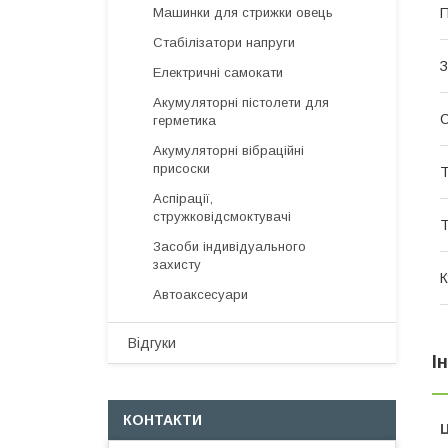
П
Машинки для стрижки овець
Стабілізатори напруги
З
Електричні самокати
Акумуляторні пістолети для
герметика
Акумуляторні вібраційні
присоски
Т
Аспірації,
стружковідсмоктувачі
Т
Засоби індивідуального
захисту
К
Автоаксесуари
Відгуки
І
КОНТАКТИ
Ц