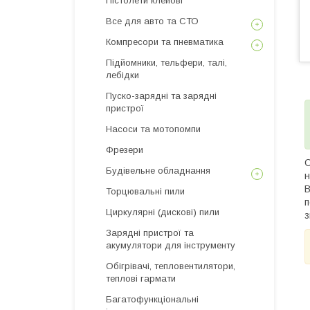
Пістолети клейові
Все для авто та СТО
Компресори та пневматика
Підйомники, тельфери, талі,
лебідки
Пуско-зарядні та зарядні
пристрої
Насоси та мотопомпи
Фрезери
Будівельне обладнання
н
В
Торцювальні пили
п
Циркулярні (дискові) пили
з
Зарядні пристрої та
акумулятори для інструменту
Обігрівачі, тепловентилятори,
теплові гармати
Багатофункціональні