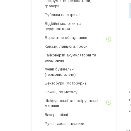
інструменти, реноватори,
гравери
Рубанки електричні
Відбійні молотки та
перфоратори
Верстатне обладнання
Канати, ланцюги, троси
Гайковерти акумуляторні та
електричні
Фени будівельні
(термопістолети)
Бензобури (мотобури)
Ножиці по металу
*
у
Шліфувальні та полірувальні
п
машини
с
Лазерні рівні
Ручні газові пальники