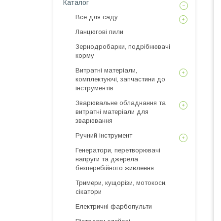
Каталог
Все для саду
Ланцюгові пили
Зернодробарки, подрібнювачі
корму
Витратні матеріали,
комплектуючі, запчастини до
інструментів
Зварювальне обладнання та
витратні матеріали для
зварювання
Ручний інструмент
Генератори, перетворювачі
напруги та джерела
безперебійного живлення
Тримери, кущорізи, мотокоси,
сікатори
Електричні фарбопульти