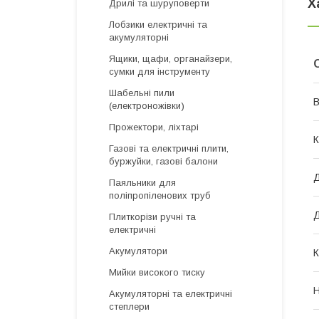
Х
Дрилі та шуруповерти
Лобзики електричні та
акумуляторні
Ящики, щафи, органайзери,
сумки для інструменту
Шабельні пили
В
(електроножівки)
Прожектори, ліхтарі
К
Газові та електричні плити,
буржуйки, газові балони
Д
Паяльники для
поліпропіленових труб
Д
Плиткорізи ручні та
електричні
Акумулятори
К
Мийки високого тиску
Н
Акумуляторні та електричні
степлери