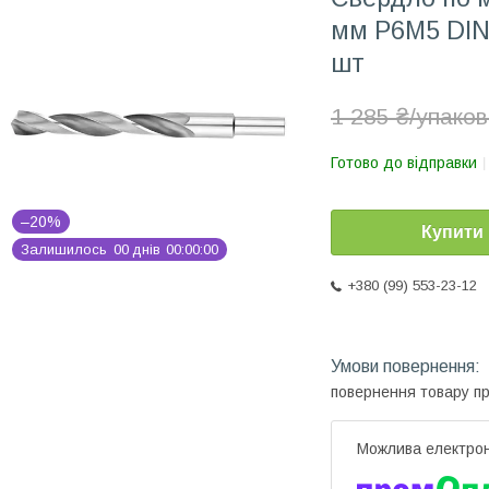
мм P6M5 DIN 
шт
1 285 ₴/упаков
Готово до відправки
–20%
Купити
Залишилось
0
0
днів
0
0
0
0
0
0
+380 (99) 553-23-12
повернення товару п