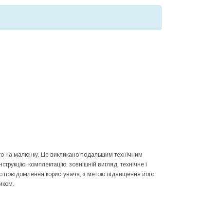
ного на малюнку. Це викликано подальшим технічним
трукцію, комплектацію, зовнішній вигляд, технічне і
го повідомлення користувача, з метою підвищення його
иком.