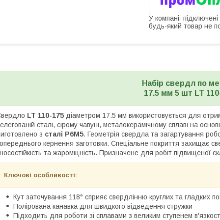
У компанії підключені
будь-який товар не п
Набір свердл по м
17.5 мм 5 шт LT 110
Свердло
LT 110-175
діаметром 17.5 мм використовується для отрима
елегованій сталі, сірому чавуні, металокерамічному сплаві на основі
иготовлено з
сталі P6M5
. Геометрія свердла та загартування роб
опереднього кернення заготовки. Спеціальне покриття захищає све
носостійкість та жароміцність. Призначене для робіт підвищеної ск
Ключові особливості:
Кут заточування 118° сприяє свердлінню круглих та гладких п
Полірована канавка для швидкого відведення стружки
Підходить для роботи зі сплавами з великим ступенем в'язкос