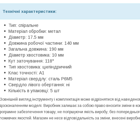
Технічні характеристики:
Тип: спіральне
Матеріал обробки: метал
Діаметр: 17.5 мм
Довжина робочої частини: 140 мм
Загальна довжина: 190 мм
Діаметр хвостовика: 10 мм
Кут заточування: 118°
Тип хвостовика: циліндричний
Клас точності: А1
Матеріал свердлу: сталь P6M5
Свердло лівого обертання: ні
Кількість в упаковці: 5 шт
 Зовнішній вигляд інструменту і комплектація може відрізнятися від наведе
досконаленням моделі. Виробник залишає за собою право вносити зміни в конс
рограмне забезпечення товару, не погіршуючи якість виробу, без попередньо
поживчих якостей. Магазин не несе відповідальність за зміни, внесені виробн