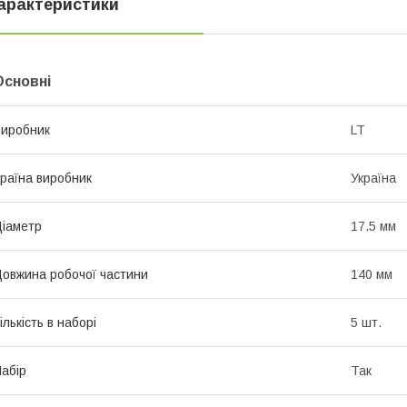
арактеристики
Основні
иробник
LT
раїна виробник
Україна
іаметр
17.5 мм
овжина робочої частини
140 мм
ількість в наборі
5 шт.
абір
Так