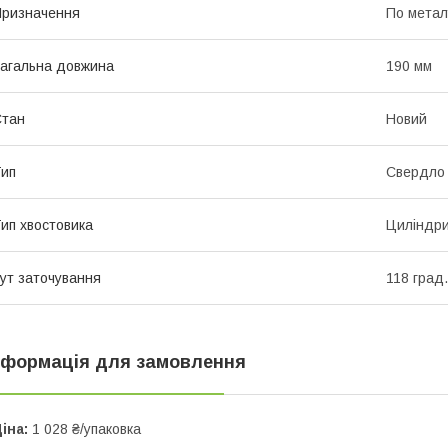
ризначення
По метал
агальна довжина
190 мм
Стан
Новий
ип
Свердло
ип хвостовика
Циліндр
ут заточування
118 град.
нформація для замовлення
іна:
1 028 ₴/упаковка