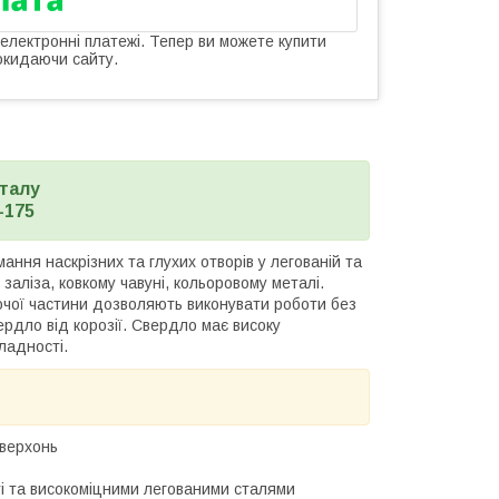
 електронні платежі. Тепер ви можете купити
окидаючи сайту.
еталу
-175
ння наскрізних та глухих отворів у легованій та
 заліза, ковкому чавуні, кольоровому металі.
очої частини дозволяють виконувати роботи без
рдло від корозії. Свердло має високу
ладності.
оверхонь
ті та високоміцними легованими сталями