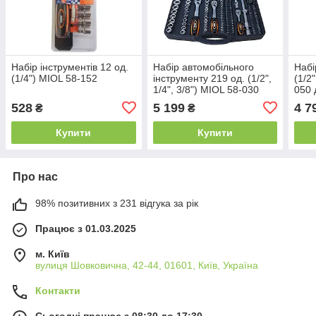
Набір інструментів 12 од.
Набір автомобільного
Набі
(1/4") MIOL 58-152
інструменту 219 од. (1/2",
(1/2"
1/4", 3/8") MIOL 58-030
050 
528
5 199
4 7
₴
₴
Купити
Купити
Про нас
98% позитивних з 231 відгука за рік
Працює з 01.03.2025
м. Київ
вулиця Шовковична, 42-44, 01601, Київ, Україна
Контакти
Сьогодні працює з 08:30 до 17:30