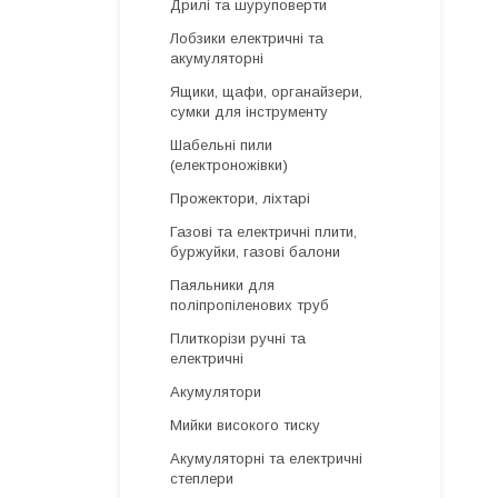
Дрилі та шуруповерти
Лобзики електричні та
акумуляторні
Ящики, щафи, органайзери,
сумки для інструменту
Шабельні пили
(електроножівки)
Прожектори, ліхтарі
Газові та електричні плити,
буржуйки, газові балони
Паяльники для
поліпропіленових труб
Плиткорізи ручні та
електричні
Акумулятори
Мийки високого тиску
Акумуляторні та електричні
степлери