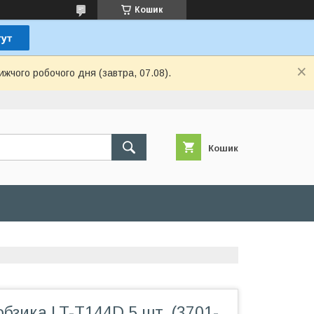
Кошик
ижчого робочого дня (завтра, 07.08).
Кошик
бзика LT-T144D 5 шт. (3701-