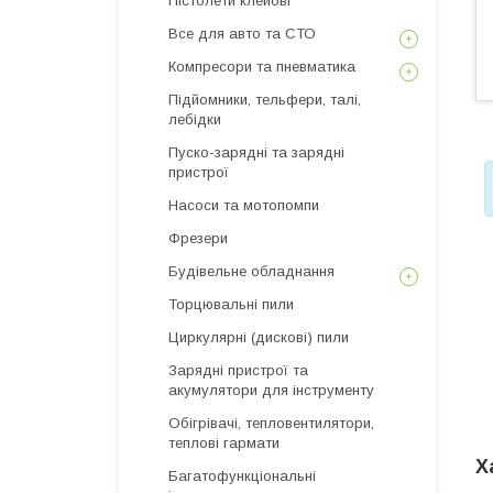
Пістолети клейові
Все для авто та СТО
Компресори та пневматика
Підйомники, тельфери, талі,
лебідки
Пуско-зарядні та зарядні
пристрої
Насоси та мотопомпи
Фрезери
Будівельне обладнання
Торцювальні пили
Циркулярні (дискові) пили
Зарядні пристрої та
акумулятори для інструменту
Обігрівачі, тепловентилятори,
теплові гармати
Х
Багатофункціональні