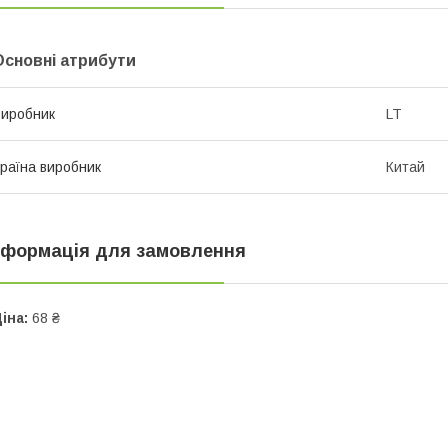
Основні атрибути
иробник
LT
раїна виробник
Китай
нформація для замовлення
іна:
68 ₴