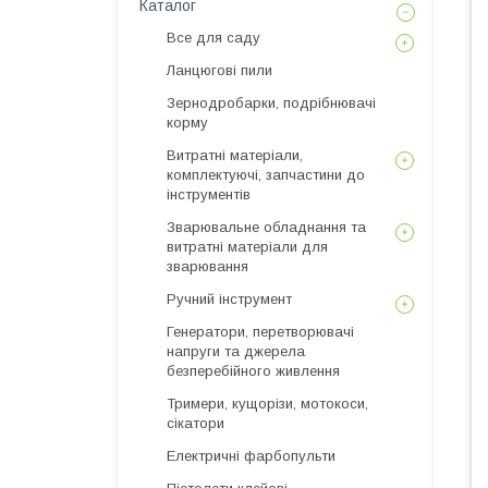
Каталог
Все для саду
Ланцюгові пили
Зернодробарки, подрібнювачі
корму
Витратні матеріали,
комплектуючі, запчастини до
інструментів
Зварювальне обладнання та
витратні матеріали для
зварювання
Ручний інструмент
Генератори, перетворювачі
напруги та джерела
безперебійного живлення
Тримери, кущорізи, мотокоси,
сікатори
Електричні фарбопульти