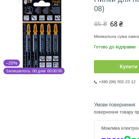
08)
68 ₴
85 ₴
Мінімальна сума замов
Готово до відправки
–20%
Купити
Залишилось
0
0
днів
0
0
0
0
0
0
+380 (99) 553-23-12
повернення товару п