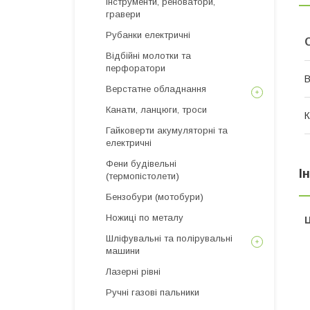
інструменти, реноватори,
гравери
Рубанки електричні
Відбійні молотки та
перфоратори
В
Верстатне обладнання
Канати, ланцюги, троси
К
Гайковерти акумуляторні та
електричні
Фени будівельні
І
(термопістолети)
Бензобури (мотобури)
Ножиці по металу
Ц
Шліфувальні та полірувальні
машини
Лазерні рівні
Ручні газові пальники