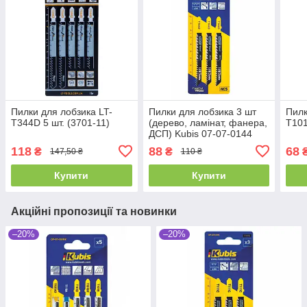
Пилки для лобзика LT-
Пилки для лобзика 3 шт
Пилк
T344D 5 шт. (3701-11)
(дерево, ламінат, фанера,
T101
ДСП) Kubis 07-07-0144
118
88
68
₴
₴
147,50 ₴
110 ₴
Купити
Купити
Акційні пропозиції та новинки
–20%
–20%