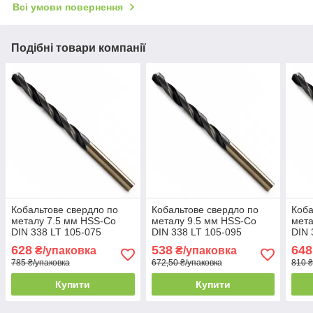
Всі умови повернення
Подібні товари компанії
Кобальтове свердло по
Кобальтове свердло по
Коба
металу 7.5 мм HSS-Co
металу 9.5 мм HSS-Co
мета
DIN 338 LT 105-075
DIN 338 LT 105-095
DIN 
упаковка 10 шт
упаковка 5 шт
упак
628
538
648
₴/упаковка
₴/упаковка
785 ₴/упаковка
672,50 ₴/упаковка
810 ₴
Купити
Купити