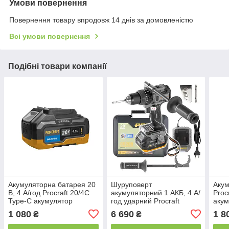
Умови повернення
Повернення товару впродовж 14 днів за домовленістю
Всі умови повернення
Подібні товари компанії
Акумуляторна батарея 20
Шуруповерт
Акум
В, 4 А/год Procraft 20/4C
акумуляторний 1 АКБ, 4 А/
Proc
Type-C акумулятор
год ударний Procraft
акум
CD20B безщітковий в кейсі
1 080
6 690
1 8
₴
₴