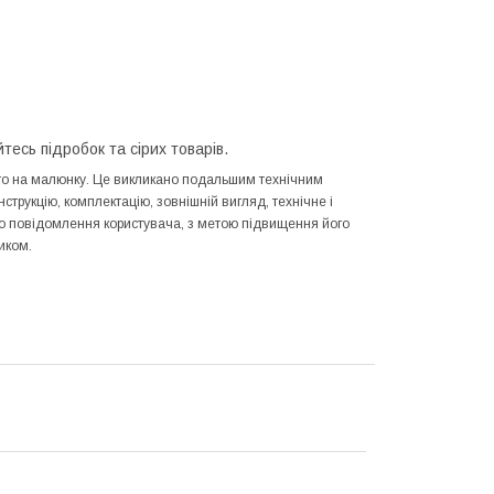
йтесь підробок та сірих товарів.
ного на малюнку. Це викликано подальшим технічним
трукцію, комплектацію, зовнішній вигляд, технічне і
го повідомлення користувача, з метою підвищення його
иком.