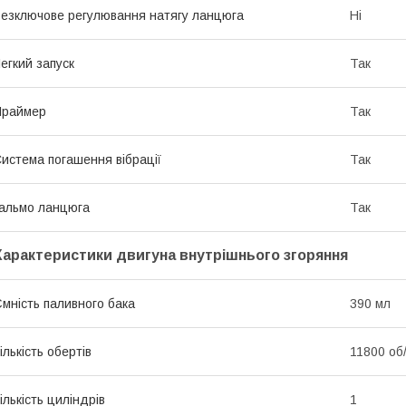
езключове регулювання натягу ланцюга
Ні
егкий запуск
Так
Праймер
Так
истема погашення вібрації
Так
альмо ланцюга
Так
Характеристики двигуна внутрішнього згоряння
мність паливного бака
390 мл
ількість обертів
11800 об
ількість циліндрів
1