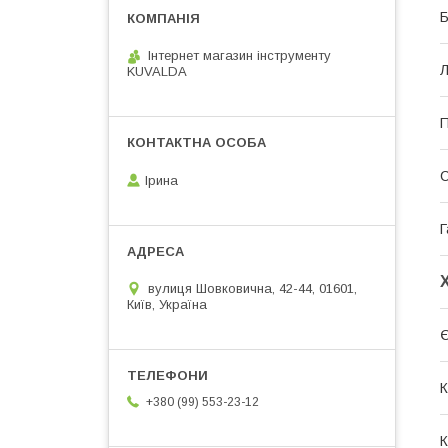
Б
Інтернет магазин інструменту
Л
KUVALDA
С
Ірина
Г
вулиця Шовковична, 42-44, 01601,
Київ, Україна
Є
К
+380 (99) 553-23-12
К