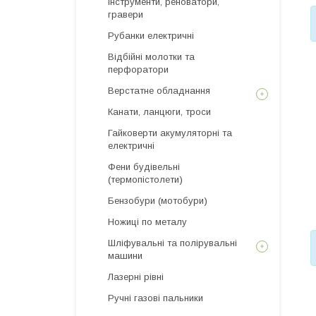
інструменти, реноватори,
гравери
Рубанки електричні
Відбійні молотки та
перфоратори
Верстатне обладнання
Канати, ланцюги, троси
Гайковерти акумуляторні та
електричні
Фени будівельні
(термопістолети)
Бензобури (мотобури)
Ножиці по металу
Шліфувальні та полірувальні
машини
Лазерні рівні
Ручні газові пальники