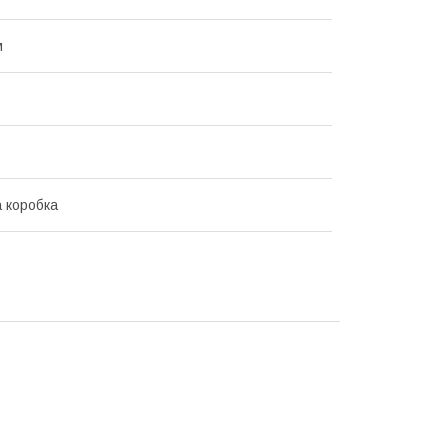
м
 коробка