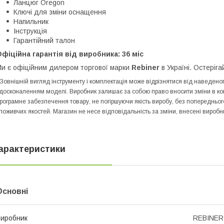
Ланцюг Oregon
Ключі для зміни оснащення
Напильник
Інструкція
Гарантійний талон
фіційна гарантія від виробника: 36 міс
и є офіційним дилером торгової марки
Rebiner
в Україні. Остеріга
 Зовнішній вигляд інструменту і комплектація може відрізнятися від наведе
досконаленням моделі. Виробник залишає за собою право вносити зміни в конс
рограмне забезпечення товару, не погіршуючи якість виробу, без попередньо
поживчих якостей. Магазин не несе відповідальність за зміни, внесені виробн
арактеристики
Основні
иробник
REBINER