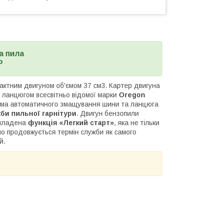
а пила
P
ктним двигуном об'ємом 37 см3. Картер двигуна
 ланцюгом всесвітньо відомої марки
Oregon
ма автоматичного змащування шини та ланцюга
би пильної гарнітури
. Двигун бензопили
закладена
функція «Легкий старт»
, яка не тільки
но продовжується термін служби як самого
ей.