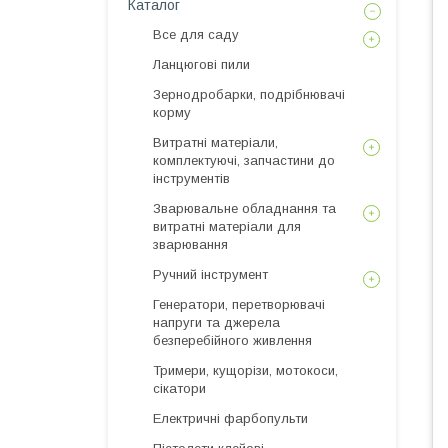
Каталог
Все для саду
Ланцюгові пили
Зернодробарки, подрібнювачі
корму
Витратні матеріали,
комплектуючі, запчастини до
інструментів
Зварювальне обладнання та
витратні матеріали для
зварювання
Ручний інструмент
Генератори, перетворювачі
напруги та джерела
безперебійного живлення
Тримери, кущорізи, мотокоси,
сікатори
Електричні фарбопульти