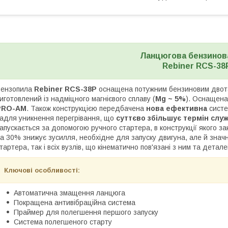
Ланцюгова бензинов
Rebiner RCS-38
Бензопила
Rebiner RCS-38P
оснащена потужним бензиновим двота
иготовлений із надміцного магнієвого сплаву (
Mg ~ 5%
). Оснащена
PRO-AM
. Також конструкцією передбачена
нова ефективна
систе
адля уникнення перегрівання, що
суттєво збільшує термін служ
апускається за допомогою ручного стартера, в конструкції якого 
а 30% знижує зусилля, необхідне для запуску двигуна, але й знач
тартера, так і всіх вузлів, що кінематично пов'язані з ним та детал
Ключові особливості:
Автоматична змащення ланцюга
Покращена антивібраційна система
Праймер для полегшення першого запуску
Система полегшеного старту