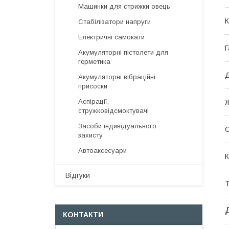
Машинки для стрижки овець
К
Стабілізатори напруги
Електричні самокати
Г
Акумуляторні пістолети для
герметика
Акумуляторні вібраційні
присоски
Аспірації,
стружковідсмоктувачі
Засоби індивідуального
захисту
Автоаксесуари
К
Відгуки
Т
КОНТАКТИ