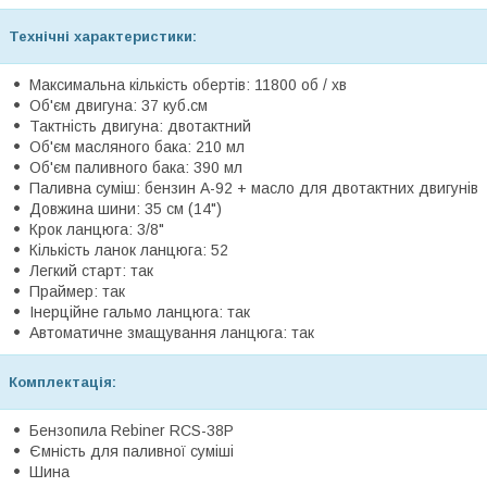
Технічні характеристики:
Максимальна кількість обертів: 11800 об / хв
Об'єм двигуна: 37 куб.см
Тактність двигуна: двотактний
Об'єм масляного бака: 210 мл
Об'єм паливного бака: 390 мл
Паливна суміш: бензин А-92 + масло для двотактних двигунів
Довжина шини: 35 см (14")
Крок ланцюга: 3/8"
Кількість ланок ланцюга: 52
Легкий старт: так
Праймер: так
Інерційне гальмо ланцюга: так
Автоматичне змащування ланцюга: так
Комплектація:
Бензопила Rebiner RCS-38P
Ємність для паливної суміші
Шина