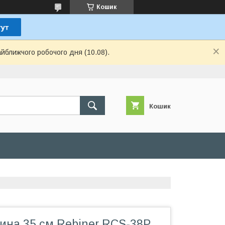
Кошик
айближчого робочого дня (10.08).
Кошик
ина 35 см Rebiner RCS-38P