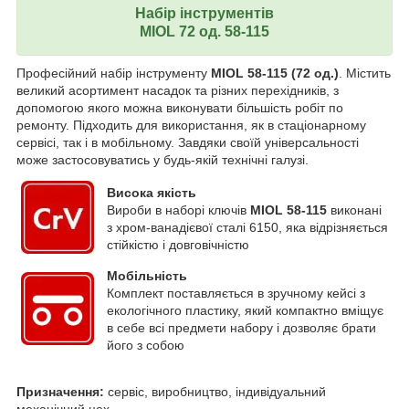
Набір інструментів
MIOL 72 од. 58-115
Професійний набір інструменту
MIOL 58-115
(72 од.)
. Містить
великий асортимент насадок та різних перехідників, з
допомогою якого можна виконувати більшість робіт по
ремонту. Підходить для використання, як в стаціонарному
сервісі, так і в мобільному. Завдяки своїй універсальності
може застосовуватись у будь-якій технічні галузі.
Висока якість
Вироби в наборі ключів
MIOL 58-115
виконані
з хром-ванадієвої сталі 6150, яка відрізняється
стійкістю і довговічністю
Мобільність
Комплект поставляється в зручному кейсі з
екологічного пластику, який компактно вміщує
в себе всі предмети набору і дозволяє брати
його з собою
Призначення:
сервіс, виробництво, індивідуальний
механічний цех.