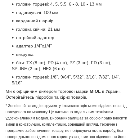
головки торцеві: 4, 5, 5.5, 6 - 8, 10 - 13 мм
подовжувачі: 100 мм
карданний шарнір
головка свічна: 21 мм
потрійний адаптер
адаптер 1/4"х1/4"
викрутка
біти: ТX (8 шт), PD (4 шт), PZ (3 шт), FD (3 шт),
SPLINE (2 шт), HEX (6 шт)
головки торцеві: 1/8", 9/64", 5/32", 3/16", 7/32", 1/4",
5/16"
Ми є офіційним дилером торгової марки
MIOL
в Україні.
Остерігайтесь підробок та сірих товарів.
* Зовнішній вигляд інструменту і комплектація може відрізнятися від
наведеного на малюнку. Це викликано подальшим технічним
удосконаленням моделі. Виробник залишає за собою право вносити
зміни в конструкцію, комплектацію, зовнішній вигляд, технічне і
програмне забезпечення товару, не погіршуючи якість виробу, без
попереднього повідомлення користувача, з метою підвищення його