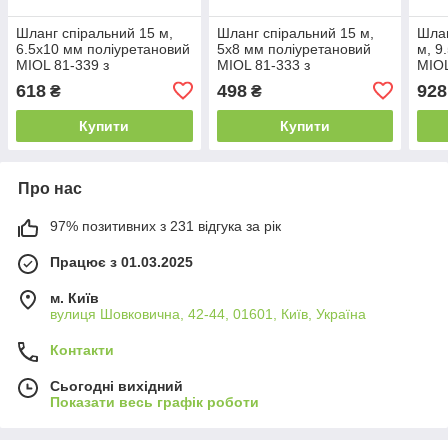
Шланг спіральний 15 м,
Шланг спіральний 15 м,
Шлан
6.5х10 мм поліуретановий
5х8 мм поліуретановий
м, 9
MIOL 81-339 з
MIOL 81-333 з
MIOL
з'єднаннями
з'єднаннями
з'єд
618
498
928
₴
₴
Купити
Купити
Про нас
97% позитивних з 231 відгука за рік
Працює з 01.03.2025
м. Київ
вулиця Шовковична, 42-44, 01601, Київ, Україна
Контакти
Сьогодні вихідний
Показати весь графік роботи