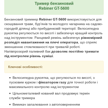
Тример бензиновий
Rebiner GT-5600
Бензиновий триммер
Rebiner GT-5600
використовується для
скошування трави, бур'янів та молодого чагарника на садово-
городній ділянці або прибудинковій території. Велосипедна
рукоятка регулюється по висоті і забезпечує кращий контроль
над інструментом. Ранцевий ремінь забезпечує
рівномірний
розподіл навантаження на плечі оператора
, що сприяє
зменшенню стомлюваності при тривалій роботі.
Напівпрозорий паливний бак
дозволяє постійно тримати
під контролем рівень суміші
.
Ключові особливості:
Велосипедна рукоятка, що регулюється по висоті, з
пусковим курком і
фіксатором газу
для точної роботи і
максимального контролю над інструментом
Цільнометалевий кований вал продовжує термін
служби тримера
Вимикач запалювання з автоповерненням