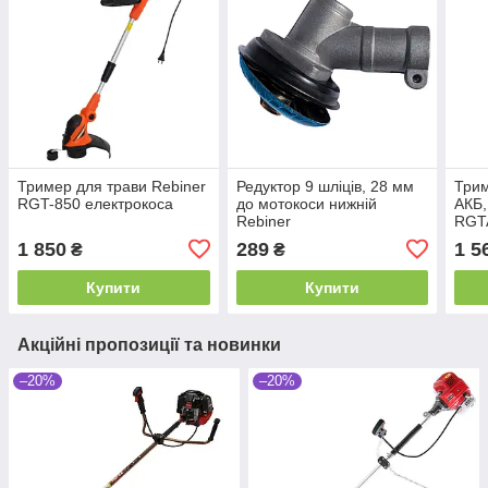
Тример для трави Rebiner
Редуктор 9 шліців, 28 мм
Трим
RGT-850 електрокоса
до мотокоси нижній
АКБ,
Rebiner
RGT
1 850
289
1 5
₴
₴
Купити
Купити
Акційні пропозиції та новинки
–20%
–20%