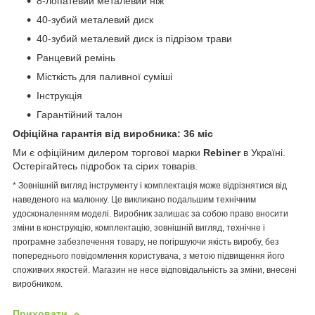
8-лопатевий металевий ніж
40-зубий металевий диск
40-зубий металевий диск із підрізом трави
Ранцевий ремінь
Місткість для паливної суміші
Інструкція
Гарантійний талон
Офіційна гарантія від виробника: 36 міс
Ми є офіційним дилером торгової марки
Rebiner
в Україні.
Остерігайтесь підробок та сірих товарів.
* Зовнішній вигляд інструменту і комплектація може відрізнятися від
наведеного на малюнку. Це викликано подальшим технічним
удосконаленням моделі. Виробник залишає за собою право вносити
зміни в конструкцію, комплектацію, зовнішній вигляд, технічне і
програмне забезпечення товару, не погіршуючи якість виробу, без
попереднього повідомлення користувача, з метою підвищення його
споживчих якостей. Магазин не несе відповідальність за зміни, внесені
виробником.
Приховати