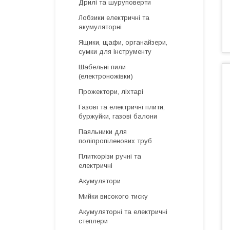
Дрилі та шуруповерти
Лобзики електричні та
акумуляторні
Ящики, щафи, органайзери,
сумки для інструменту
Шабельні пили
(електроножівки)
Прожектори, ліхтарі
Газові та електричні плити,
буржуйки, газові балони
Паяльники для
поліпропіленових труб
Плиткорізи ручні та
електричні
Акумулятори
Мийки високого тиску
Акумуляторні та електричні
степлери