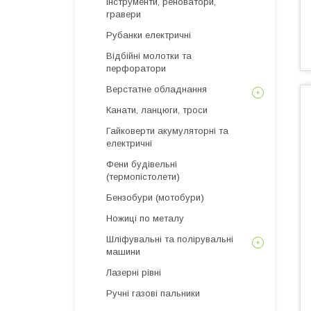
інструменти, реноватори,
гравери
Рубанки електричні
Відбійні молотки та
перфоратори
Верстатне обладнання
Канати, ланцюги, троси
Гайковерти акумуляторні та
електричні
Фени будівельні
(термопістолети)
Бензобури (мотобури)
Ножиці по металу
Шліфувальні та полірувальні
машини
Лазерні рівні
Ручні газові пальники