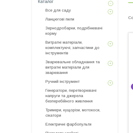
Каталог
Все для саду
Ланцюгові пили
Зернодробарки, подрібнювачі
корму
Витратні матеріали,
комплектуючі, запчастини до
інструментів
Зварювальне обладнання та
витратні матеріали для
зварювання
Ручний інструмент
Генератори, перетворювачі
напруги та джерела
безперебійного живлення
Тримери, кущорізи, мотокоси,
сікатори
Електричні фарбопульти