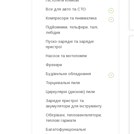
Пістолети клейові
Все для авто та СТО
Компресори та пневматика
Підйомники, тельфери, талі,
лебідки
Пуско-зарядні та зарядні
пристрої
Насоси та мотопомпи
Фрезери
Будівельне обладнання
Торцювальні пили
Циркулярні (дискові) пили
Зарядні пристрої та
акумулятори для інструменту
Обігрівачі, тепловентилятори,
теплові гармати
Багатофункціональні